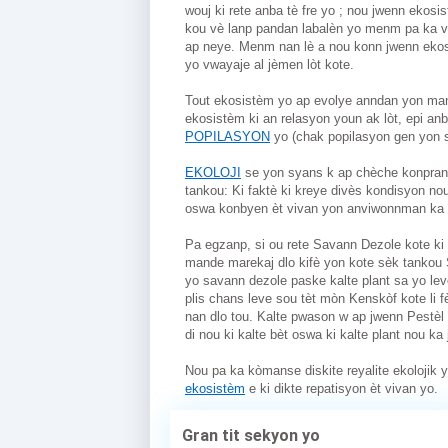
wouj ki rete anba tè fre yo ; nou jwenn eko
kou vè lanp pandan labalèn yo menm pa ka v
ap neye. Menm nan lè a nou konn jwenn ekosis
yo vwayaje al jèmen lòt kote. 
Tout ekosistèm yo ap evolye anndan yon man
ekosistèm ki an relasyon youn ak lòt, epi an
POPILASYON
 yo (chak popilasyon gen yon 
EKOLOJI
 se yon syans k ap chèche konprann
tankou: Ki faktè ki kreye divès kondisyon no
oswa konbyen èt vivan yon anviwonnman ka 
Pa egzanp, si ou rete Savann Dezole kote ki 
mande marekaj dlo kifè yon kote sèk tankou S
yo savann dezole paske kalte plant sa yo le
plis chans leve sou tèt mòn Kenskòf kote li 
nan dlo tou. Kalte pwason w ap jwenn Pestèl 
di nou ki kalte bèt oswa ki kalte plant nou k
ekosistèm
 e ki dikte repatisyon èt vivan yo. 
Gran tit sekyon yo