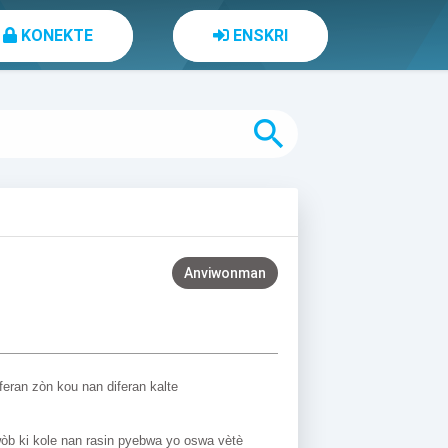
KONEKTE
ENSKRI
search
Anviwonman
ran zòn kou nan diferan kalte 
wòb ki kole nan rasin pyebwa yo oswa vètè 