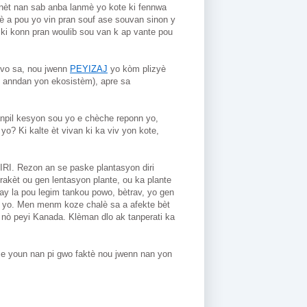
nèt nan sab anba lanmè yo kote ki fennwa 
a pou yo vin pran souf ase souvan sinon y 
ki konn pran woulib sou van k ap vante pou 
ivo sa, nou jwenn 
PEYIZAJ
 yo kòm plizyè 
 yo (plizyè espès ki an relasyon anndan yon ekosistèm), apre sa 
npil kesyon sou yo e chèche reponn yo, 
? Ki kalte èt vivan ki ka viv yon kote, 
IRI. Rezon an se paske plantasyon diri 
kèt ou gen lentasyon plante, ou ka plante 
y la pou legim tankou powo, bètrav, yo gen 
e yo. Men menm koze chalè sa a afekte bèt 
nò peyi Kanada. Klèman dlo ak tanperati ka 
Nou pa ka kòmanse diskite reyalite ekolojik yo san nou pa fè yon bèl rale sou zafè KLIMA a paske kondisyon klimatik yo se youn nan pi gwo faktè nou jwenn nan yon 