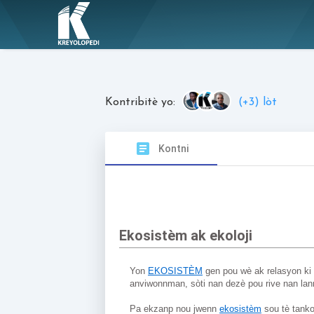
Kontribitè yo:
(+3) lòt
article
Kontni
Ekosistèm ak ekoloji
Yon 
EKOSISTÈM
 gen pou wè ak relasyon ki
anviwonnman, sòti nan dezè pou rive nan la
Pa ekzanp nou jwenn 
ekosistèm
 sou tè tank