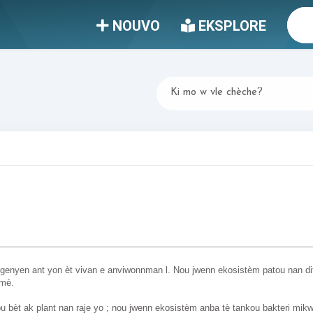
NOUVO
EKSPLORE
 genyen ant yon èt vivan e anviwonnman l. Nou jwenn ekosistèm patou nan dife
nmè.
ou bèt ak plant nan raje yo ; nou jwenn ekosistèm anba tè tankou bakteri mik