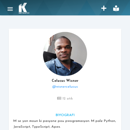
menu
Celucus Wisner
@wisnercelucus
12 atik
BIYOGRAFI
M se yon moun ki pasyone pou pwogramasyon. M pale Python,
JavaScript, TypeScript, Apex.