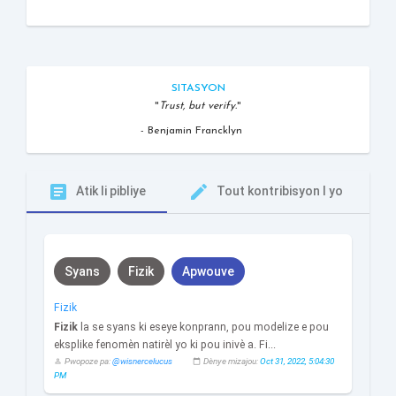
SITASYON
Trust, but verify.
- Benjamin Francklyn
article
edit
Atik li pibliye
Tout kontribisyon l yo
Syans
Fizik
Apwouve
Fizik
Fizik
la se
syans
ki eseye konprann, pou
modelize
e pou
eksplike fenomèn natirèl yo ki pou
inivè
a. Fi...
Pwopoze pa:
@wisnercelucus
Dènye mizajou:
Oct 31, 2022, 5:04:30
perm_identity
calendar_today
PM