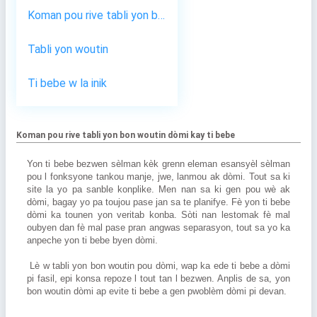
Koman pou rive tabli yon bon woutin dòmi kay ti bebe
Tabli yon woutin
Ti bebe w la inik
Koman pou rive tabli yon bon woutin dòmi kay ti bebe
Yon ti bebe bezwen sèlman kèk grenn eleman esansyèl sèlman 
pou l fonksyone tankou manje, jwe, lanmou ak dòmi. Tout sa ki 
site la yo pa sanble konplike. Men nan sa ki gen pou wè ak 
dòmi, bagay yo pa toujou pase jan sa te planifye. Fè yon ti bebe 
dòmi ka tounen yon veritab konba. Sòti nan lestomak fè mal 
oubyen dan fè mal pase pran angwas separasyon, tout sa yo ka 
anpeche yon ti bebe byen dòmi.
 Lè w tabli yon bon woutin pou dòmi, wap ka ede ti bebe a dòmi 
pi fasil, epi konsa repoze l tout tan l bezwen. Anplis de sa, yon 
bon woutin dòmi ap evite ti bebe a gen pwoblèm dòmi pi devan.