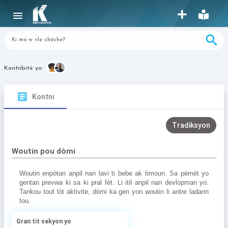
menu
search
Kontribitè yo:
article
Kontni
Tradiksyon
Woutin pou dòmi
Woutin enpòtan anpil nan lavi ti bebe ak timoun. Sa pèmèt yo 
gentan prevwa ki sa ki pral fèt. Li itil anpil nan devlopman yo. 
Tankou tout lòt aktivite, dòmi ka gen yon woutin li antre ladann 
tou.
Gran tit sekyon yo